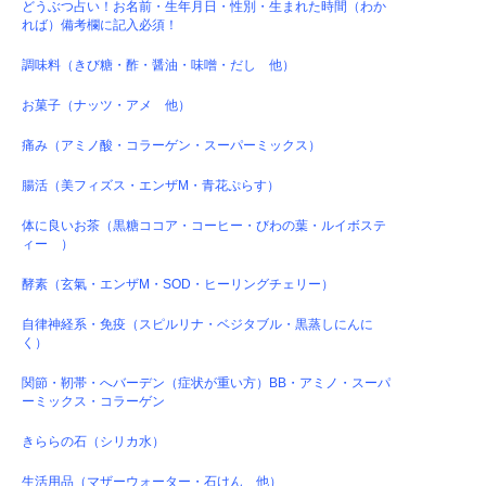
どうぶつ占い！お名前・生年月日・性別・生まれた時間（わか
れば）備考欄に記入必須！
調味料（きび糖・酢・醤油・味噌・だし 他）
お菓子（ナッツ・アメ 他）
痛み（アミノ酸・コラーゲン・スーパーミックス）
腸活（美フィズス・エンザM・青花ぷらす）
体に良いお茶（黒糖ココア・コーヒー・びわの葉・ルイボステ
ィー ）
酵素（玄氣・エンザM・SOD・ヒーリングチェリー）
自律神経系・免疫（スピルリナ・ベジタブル・黒蒸しにんに
く）
関節・靭帯・へバーデン（症状が重い方）BB・アミノ・スーパ
ーミックス・コラーゲン
きららの石（シリカ水）
生活用品（マザーウォーター・石けん 他）