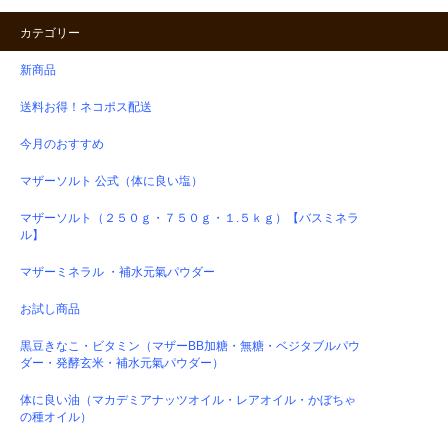
カテゴリー
新商品
送料お得！ネコポス配送
今月のおすすめ
マザーソルト 公式（体に良い塩）
マザーソルト（２５０ｇ・７５０ｇ・１.５ｋｇ）【バスミネラ
ル】
マザーミネラル ・補水元氣パウダー
お試し商品
黒豆きなこ・ビタミン（マザーBB加糖・無糖・ベジタブルパウ
ダー・発酵玄米・補水元氣パウダー）
体に良い油（マカデミアナッツオイル・レアオイル・かぼちゃ
の種オイル）