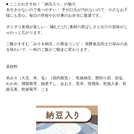
■ ここがおすすめ！「納豆入り」の魅力
糸引きがないので食べやすい： 手や口元が汚れないので、小さなお子
様にも安心。毎日の学校やお仕事のお弁当に最適です。
ポリポリ食感が楽しい： 噛むたびに素材の香ばしさと出汁の旨味がじ
ゅわっと広がります。
ご飯がすすむ「みそ＆納豆」の黄金コンビ： 発酵食品同士の深みのあ
る味わいで、一杯のご飯がご馳走に変わります。
原材料
米みそ（大豆、米、塩）（国内製造）、乾燥納豆、鰹削り節、岩塩、
わかめ、燻製椎茸、鰯煮干し、あおさ、昆布、焼飛魚、乾燥人参、乾
燥玉葱、乾燥菊芋、ごま