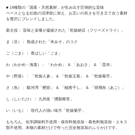
■ 14種類の「国産・天然素材」が生み出す圧倒的な旨味
ベースとなる伝統の沼津節に加え、お互いの良さを引き立て合う素材
を贅沢にブレンドしました。
新主役： 旨味と栄養が凝縮された「乾燥納豆（フリーズドライ）」
ま（豆）： 熟成された「米みそ」のコク
ご（ごま）： 香ばしい「ごま」
わ（わかめ・海藻）： 「わかめ」 ＆ 「あおさ」 ＆ 「昆布」
や（野菜）： 「乾燥人参」 ＆ 「乾燥玉葱」 ＆ 「乾燥菊芋」
さ（魚）： 駿河湾「鰹節」 ＆ 「鰯煮干し」 ＆ 「焼飛魚（あご）」
し（しいたけ）： 九州産「燻製椎茸」
い（いも）： 現代人の強い味方「乾燥菊芋」
もちろん、化学調味料不使用・保存料無添加・着色料無添加・エキス
類不使用。本物の素材だけで作った完全無添加のふりかけです。