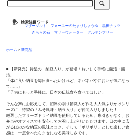
検索注目ワード
マザーソルト
フォーユーのたまりしょうゆ
黒糖ナッツ
きららの石
マザーウォーター
グルテンフリー
ホーム
>
新商品
■ 【新発売】待望の「納豆入り」が登場！おいしく手軽に菌活・腸
活。
「体に良い納豆を毎日食べたいけれど、ネバネバやにおいが気になっ
て……」
「子供にもっと手軽に、日本の伝統食を食べてほしい」
そんな声にお応えして、沼津の削り節職人が作る大人気ふりかけシリ
ーズに、待望の『みそ風味・納豆入り』が仲間入りしました！
厳選したフリーズドライ納豆を使用しているため、糸引きがなく、お
弁当やオフィスでも安心してお召し上がりいただけます。口の中に広
がるほのかな納豆の風味とコク、そして「ポリポリ」とした楽しい食
感は、一度食べたらクセになる美味しさです。