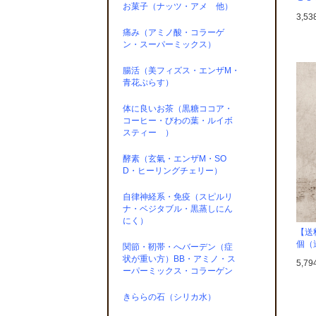
お菓子（ナッツ・アメ 他）
3,5
痛み（アミノ酸・コラーゲ
ン・スーパーミックス）
腸活（美フィズス・エンザM・
青花ぷらす）
体に良いお茶（黒糖ココア・
コーヒー・びわの葉・ルイボ
スティー ）
酵素（玄氣・エンザM・SO
D・ヒーリングチェリー）
自律神経系・免疫（スピルリ
ナ・ベジタブル・黒蒸しにん
にく）
【送
個（
関節・靭帯・へバーデン（症
状が重い方）BB・アミノ・ス
5,7
ーパーミックス・コラーゲン
きららの石（シリカ水）