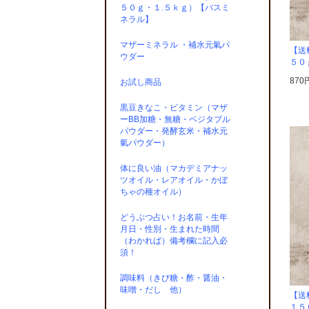
５０ｇ・１.５ｋｇ）【バスミ
ネラル】
マザーミネラル ・補水元氣パ
【送
ウダー
５０
870
お試し商品
黒豆きなこ・ビタミン（マザ
ーBB加糖・無糖・ベジタブル
パウダー・発酵玄米・補水元
氣パウダー）
体に良い油（マカデミアナッ
ツオイル・レアオイル・かぼ
ちゃの種オイル）
どうぶつ占い！お名前・生年
月日・性別・生まれた時間
（わかれば）備考欄に記入必
須！
調味料（きび糖・酢・醤油・
味噌・だし 他）
【送
１５