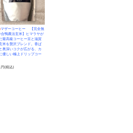
マザーコーヒー 【完全無
×合鴨農法玄米】ヒマラヤが
だ最高級コーヒー豆と滋賀
玄米を贅沢ブレンド。香ば
と奥深いコクが広がる、カ
に優しい極上ドリップコー
。
01円(税込)