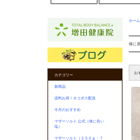
ホーム
体に
お
カテゴリー
新商品
送料お得！ネコポス配送
今月のおすすめ
マザーソルト 公式（体に良い
塩）
マザーソルト（２５０ｇ・７