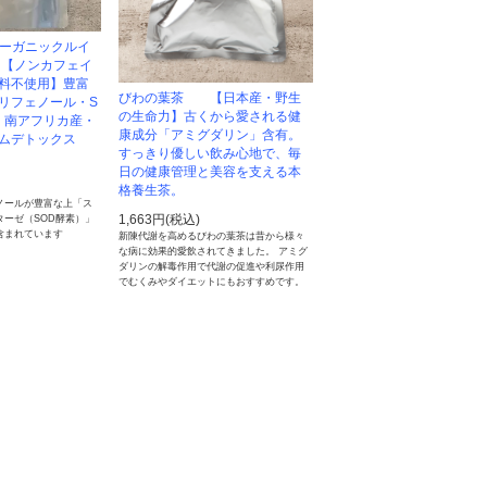
オーガニックルイ
【ノンカフェイ
料不使用】豊富
びわの葉茶 【日本産・野生
リフェノール・S
の生命力】古くから愛される健
、南アフリカ産・
康成分「アミグダリン」含有。
ムデトックス
すっきり優しい飲み心地で、毎
日の健康管理と美容を支える本
格養生茶。
ノールが豊富な上「ス
1,663円(税込)
ターゼ（SOD酵素）」
含まれています
新陳代謝を高めるびわの葉茶は昔から様々
な病に効果的愛飲されてきました。 アミグ
ダリンの解毒作用で代謝の促進や利尿作用
でむくみやダイエットにもおすすめです。