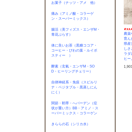
お菓子（ナッツ・アメ 他）
痛み（アミノ酸・コラーゲ
ン・スーパーミックス）
腸活（美フィズス・エンザM・
農薬
青花ぷらす）
育ん
県産
体に良いお茶（黒糖ココア・
しさ
コーヒー・びわの葉・ルイボ
ラダ
スティー ）
ヒー
酵素（玄氣・エンザM・SO
1,9
D・ヒーリングチェリー）
自律神経系・免疫（スピルリ
ナ・ベジタブル・黒蒸しにん
にく）
関節・靭帯・へバーデン（症
状が重い方）BB・アミノ・ス
ーパーミックス・コラーゲン
きららの石（シリカ水）