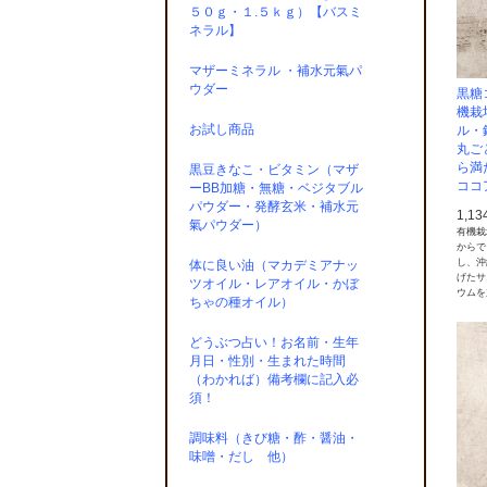
５０ｇ・１.５ｋｇ）【バスミ
ネラル】
マザーミネラル ・補水元氣パ
ウダー
黒糖
機栽
お試し商品
ル・
丸ご
ら満
黒豆きなこ・ビタミン（マザ
ココ
ーBB加糖・無糖・ベジタブル
パウダー・発酵玄米・補水元
1,1
氣パウダー）
有機栽
からで
し、沖
体に良い油（マカデミアナッ
げたサ
ツオイル・レアオイル・かぼ
ウムを
ちゃの種オイル）
どうぶつ占い！お名前・生年
月日・性別・生まれた時間
（わかれば）備考欄に記入必
須！
調味料（きび糖・酢・醤油・
味噌・だし 他）