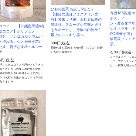
びわの葉茶 お試し5包入り
有機JAS認定 
【注目の成分アミグダリン含
ボスティー 
有】古来より親しまれる伝統の
ン・農薬化学肥
健康茶。スムーズな代謝と巡り
ココア 【沖縄産黒糖×有
なミネラル・ポ
をサポートし、身体の内側から
培ココア】ポリフェノー
OD成分を宿す
極上のスッキリ感へ。
鉄分・サンゴカルシウムが
最高級プレミア
と摂れる。心と身体を芯か
300円(税込)
茶。
たす、贅沢な本格ヘルシー
新陳代謝を高めるびわの葉 むくみ・妊婦
ア
2,700円(税込)
の方にも最適です
ミネラルとポリフェ
34円(税込)
ーパーオキシドジム
培されたココアと沖縄のさとうきび
という抗酸化物もも
きたさらさらの加工黒砂糖を使用
縄の自然が長い年月をかけて作り上
ンゴ化石から生まれたサンゴカルシ
加えました。