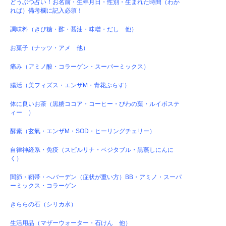
どうぶつ占い！お名前・生年月日・性別・生まれた時間（わか
れば）備考欄に記入必須！
調味料（きび糖・酢・醤油・味噌・だし 他）
お菓子（ナッツ・アメ 他）
痛み（アミノ酸・コラーゲン・スーパーミックス）
腸活（美フィズス・エンザM・青花ぷらす）
体に良いお茶（黒糖ココア・コーヒー・びわの葉・ルイボステ
ィー ）
酵素（玄氣・エンザM・SOD・ヒーリングチェリー）
自律神経系・免疫（スピルリナ・ベジタブル・黒蒸しにんに
く）
関節・靭帯・へバーデン（症状が重い方）BB・アミノ・スーパ
ーミックス・コラーゲン
きららの石（シリカ水）
生活用品（マザーウォーター・石けん 他）