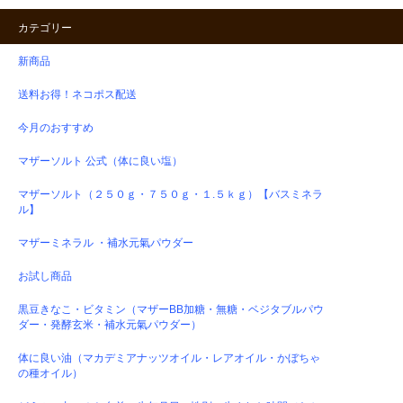
カテゴリー
新商品
送料お得！ネコポス配送
今月のおすすめ
マザーソルト 公式（体に良い塩）
マザーソルト（２５０ｇ・７５０ｇ・１.５ｋｇ）【バスミネラ
ル】
マザーミネラル ・補水元氣パウダー
お試し商品
黒豆きなこ・ビタミン（マザーBB加糖・無糖・ベジタブルパウ
ダー・発酵玄米・補水元氣パウダー）
体に良い油（マカデミアナッツオイル・レアオイル・かぼちゃ
の種オイル）