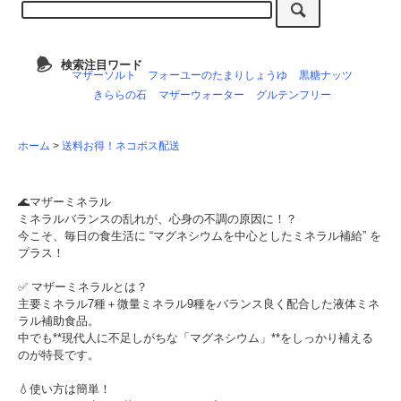
検索注目ワード
マザーソルト
フォーユーのたまりしょうゆ
黒糖ナッツ
きららの石
マザーウォーター
グルテンフリー
ホーム
>
送料お得！ネコポス配送
🌊マザーミネラル
ミネラルバランスの乱れが、心身の不調の原因に！？
今こそ、毎日の食生活に “マグネシウムを中心としたミネラル補給” を
プラス！
✅ マザーミネラルとは？
主要ミネラル7種＋微量ミネラル9種をバランス良く配合した液体ミネ
ラル補助食品。
中でも**現代人に不足しがちな「マグネシウム」**をしっかり補える
のが特長です。
💧使い方は簡単！