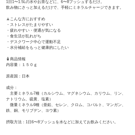
1日1〜1.5Lの水やお茶などに、6〜8プッシュするだけ。
飲み物にさっと加えるだけで、手軽にミネラルチャージできます。
🧘こんな方におすすめ
・ストレスがたまりやすい
・疲れやすい・便通が気になる
・食生活が乱れがち
・デスクワーク中心で運動不足
・水分補給をもっと健康的にしたい
🧴商品情報
内容量：１５０ｇ
原産国：日本
成分：
主要ミネラル7種（カルシウム、マグネシウム、カリウム、リン、
ナトリウム、硫黄、塩素）
微量ミネラル9種（亜鉛、セレン、クロム、コバルト、マンガン、
鉄、銅、モリブデン、ヨウ素）
摂取方法：1日6〜8プッシュを水などに加えてお飲みください。