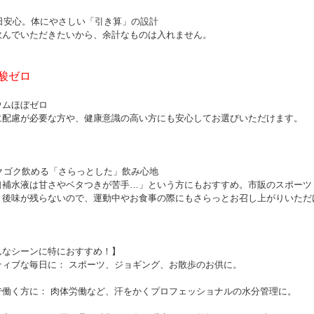
毎日安心。体にやさしい「引き算」の設計
飲んでいただきたいから、余計なものは入れません。
酸ゼロ
ウムほぼゼロ
に配慮が必要な方や、健康意識の高い方にも安心してお選びいただけます。
ゴクゴク飲める「さらっとした」飲み心地
口補水液は甘さやベタつきが苦手…」という方にもおすすめ。市販のスポーツ
。後味が残らないので、運動中やお食事の際にもさらっとお召し上がりいただ
んなシーンに特におすすめ！】
ティブな毎日に： スポーツ、ジョギング、お散歩のお供に。
で働く方に： 肉体労働など、汗をかくプロフェッショナルの水分管理に。