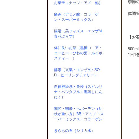
季節
お菓子（ナッツ・アメ 他）
体調
痛み（アミノ酸・コラーゲ
ン・スーパーミックス）
腸活（美フィズス・エンザM・
青花ぷらす）
【お
体に良いお茶（黒糖ココア・
500
コーヒー・びわの葉・ルイボ
1日
スティー ）
酵素（玄氣・エンザM・SO
D・ヒーリングチェリー）
自律神経系・免疫（スピルリ
ナ・ベジタブル・黒蒸しにん
にく）
関節・靭帯・へバーデン（症
状が重い方）BB・アミノ・ス
ーパーミックス・コラーゲン
きららの石（シリカ水）