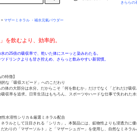
きららの
>
マザーミネラル ・補水元氣パウダー
」を飲むより、効率的。
の水の25倍の吸収率で、乾いた体にスーッと染みわたる。
ーツドリンクよりも甘さ控えめ、さらっと飲みやすい新習慣。
品の特徴】
圧倒的な「吸収スピード」へのこだわり
ちの体の大部分は水分。だからこそ「何を飲むか」だけでなく「どれだけ吸収
倍の吸収率を追求。日常生活はもちろん、スポーツやハードな仕事で失われた
植物性水溶性シリカ＆厳選ミネラル配合
ミネラルとして注目される「シリカ」。本製品には、鉱物性よりも浸透力に優
こだわりの「マザーソルト」と「マザーシュガー」を使用し、自然なミネラル