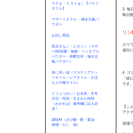
５０ｇ・１.５ｋｇ）【バスミ
ネラル】
3. 
毎日
マザーミネラル ・補水元氣パ
ウダー
リン
お試し商品
カリ
黒豆きなこ・ビタミン（マザ
成分
ーBB加糖・無糖・ベジタブル
パウダー・発酵玄米・補水元
氣パウダー）
4. 
体に良い油（マカデミアナッ
ツオイル・レアオイル・かぼ
「経
ちゃの種オイル）
です
どうぶつ占い！お名前・生年
月日・性別・生まれた時間
（わかれば）備考欄に記入必
【こ
須！
アク
調味料（きび糖・酢・醤油・
現場
味噌・だし 他）