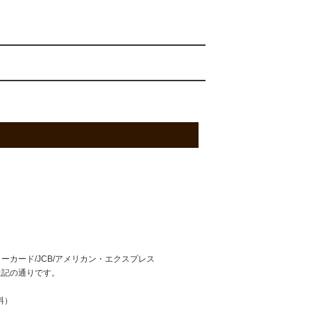
ターカード/JCB/アメリカン・エクスプレス
上記の通りです。
料）