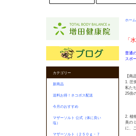
ホーム
「水
普通
スポ
カテゴリー
【商
1. 
新商品
私た
25
送料お得！ネコポス配送
今月のおすすめ
2. 
マザーソルト 公式（体に良い
美の
塩）
に、
マザーソルト（２５０ｇ・７