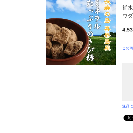
補水
ウダ
4,5
この商
返品に