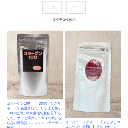
< 前
次 >
全
4
件
1
-
4
表示
コラーゲン100 【関節・ひざサ
ポート】厳選された「いとより鯛」
100%使用。特殊製法で超低分子化
した、サッと溶けてニオイの気にな
スーパーミックス 【ふしぶしの
らない高品質フィッシュコラーゲン
スムーズな毎日に】グルコサミン・
粉末