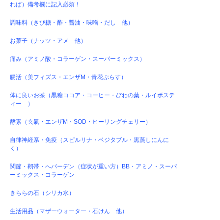
れば）備考欄に記入必須！
調味料（きび糖・酢・醤油・味噌・だし 他）
お菓子（ナッツ・アメ 他）
痛み（アミノ酸・コラーゲン・スーパーミックス）
腸活（美フィズス・エンザM・青花ぷらす）
体に良いお茶（黒糖ココア・コーヒー・びわの葉・ルイボステ
ィー ）
酵素（玄氣・エンザM・SOD・ヒーリングチェリー）
自律神経系・免疫（スピルリナ・ベジタブル・黒蒸しにんに
く）
関節・靭帯・へバーデン（症状が重い方）BB・アミノ・スーパ
ーミックス・コラーゲン
きららの石（シリカ水）
生活用品（マザーウォーター・石けん 他）