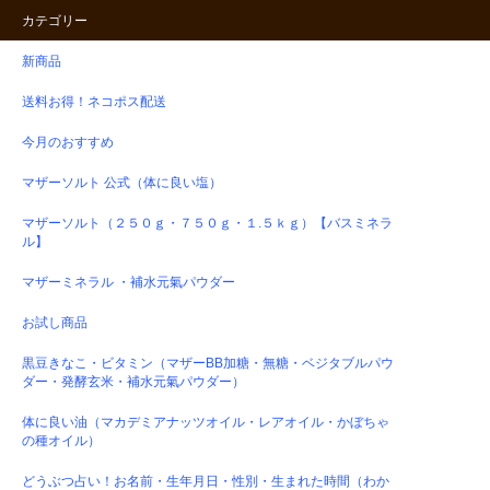
カテゴリー
新商品
送料お得！ネコポス配送
今月のおすすめ
マザーソルト 公式（体に良い塩）
マザーソルト（２５０ｇ・７５０ｇ・１.５ｋｇ）【バスミネラ
ル】
マザーミネラル ・補水元氣パウダー
お試し商品
黒豆きなこ・ビタミン（マザーBB加糖・無糖・ベジタブルパウ
ダー・発酵玄米・補水元氣パウダー）
体に良い油（マカデミアナッツオイル・レアオイル・かぼちゃ
の種オイル）
どうぶつ占い！お名前・生年月日・性別・生まれた時間（わか