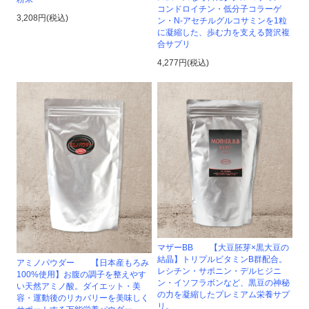
コンドロイチン・低分子コラーゲ
3,208円(税込)
ン・N-アセチルグルコサミンを1粒
に凝縮した、歩む力を支える贅沢複
合サプリ
4,277円(税込)
マザーBB 【大豆胚芽×黒大豆の
結晶】トリプルビタミンB群配合。
アミノパウダー 【日本産もろみ
レシチン・サポニン・デルヒジニ
100%使用】お腹の調子を整えやす
ン・イソフラボンなど、黒豆の神秘
い天然アミノ酸。ダイエット・美
の力を凝縮したプレミアム栄養サプ
容・運動後のリカバリーを美味しく
リ。