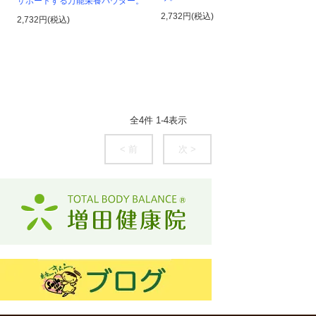
サポートする万能栄養パウダー。
2,732円(税込)
2,732円(税込)
全
4
件
1
-
4
表示
< 前
次 >