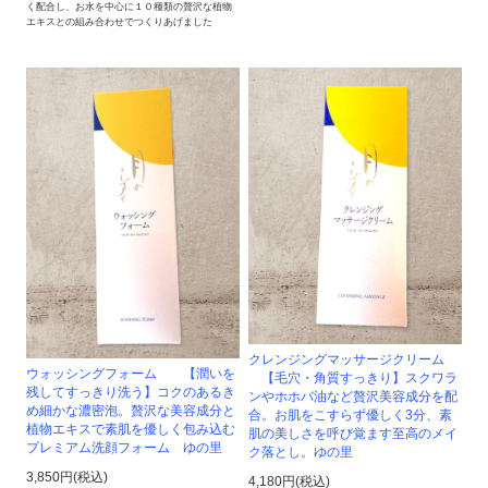
く配合し、お水を中心に１０種類の贅沢な植物
エキスとの組み合わせでつくりあげました
クレンジングマッサージクリーム
ウォッシングフォーム 【潤いを
【毛穴・角質すっきり】スクワラ
残してすっきり洗う】コクのあるき
ンやホホバ油など贅沢美容成分を配
め細かな濃密泡。贅沢な美容成分と
合。お肌をこすらず優しく3分、素
植物エキスで素肌を優しく包み込む
肌の美しさを呼び覚ます至高のメイ
プレミアム洗顔フォーム ゆの里
ク落とし。ゆの里
3,850円(税込)
4,180円(税込)