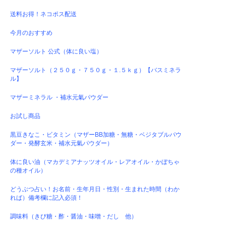
送料お得！ネコポス配送
今月のおすすめ
マザーソルト 公式（体に良い塩）
マザーソルト（２５０ｇ・７５０ｇ・１.５ｋｇ）【バスミネラ
ル】
マザーミネラル ・補水元氣パウダー
お試し商品
黒豆きなこ・ビタミン（マザーBB加糖・無糖・ベジタブルパウ
ダー・発酵玄米・補水元氣パウダー）
体に良い油（マカデミアナッツオイル・レアオイル・かぼちゃ
の種オイル）
どうぶつ占い！お名前・生年月日・性別・生まれた時間（わか
れば）備考欄に記入必須！
調味料（きび糖・酢・醤油・味噌・だし 他）