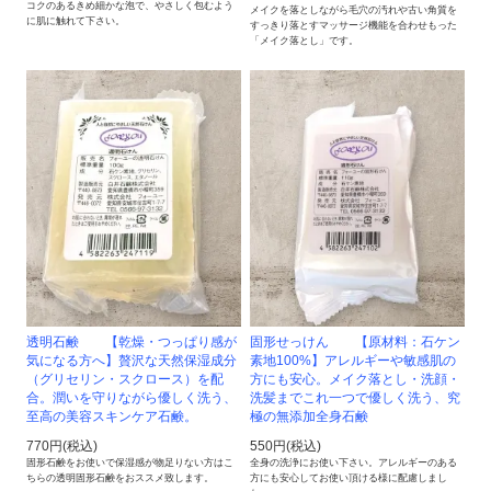
コクのあるきめ細かな泡で、やさしく包むよう
メイクを落としながら毛穴の汚れや古い角質を
に肌に触れて下さい。
すっきり落とすマッサージ機能を合わせもった
「メイク落とし」です。
透明石鹸 【乾燥・つっぱり感が
固形せっけん 【原材料：石ケン
気になる方へ】贅沢な天然保湿成分
素地100%】アレルギーや敏感肌の
（グリセリン・スクロース）を配
方にも安心。メイク落とし・洗顔・
合。潤いを守りながら優しく洗う、
洗髪までこれ一つで優しく洗う、究
至高の美容スキンケア石鹸。
極の無添加全身石鹸
770円(税込)
550円(税込)
固形石鹸をお使いで保湿感が物足りない方はこ
全身の洗浄にお使い下さい。アレルギーのある
ちらの透明固形石鹸をおススメ致します。
方にも安心してお使い頂ける様に配慮しまし