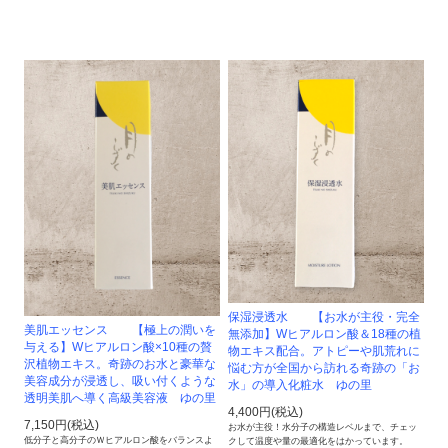
保湿浸透水 【お水が主役・完全
美肌エッセンス 【極上の潤いを
無添加】Wヒアルロン酸＆18種の植
与える】Wヒアルロン酸×10種の贅
物エキス配合。アトピーや肌荒れに
沢植物エキス。奇跡のお水と豪華な
悩む方が全国から訪れる奇跡の「お
美容成分が浸透し、吸い付くような
水」の導入化粧水 ゆの里
透明美肌へ導く高級美容液 ゆの里
4,400円(税込)
7,150円(税込)
お水が主役！水分子の構造レベルまで、チェッ
低分子と高分子のＷヒアルロン酸をバランスよ
クして温度や量の最適化をはかっています。