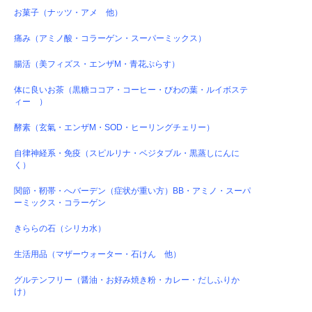
お菓子（ナッツ・アメ 他）
痛み（アミノ酸・コラーゲン・スーパーミックス）
腸活（美フィズス・エンザM・青花ぷらす）
体に良いお茶（黒糖ココア・コーヒー・びわの葉・ルイボステ
ィー ）
酵素（玄氣・エンザM・SOD・ヒーリングチェリー）
自律神経系・免疫（スピルリナ・ベジタブル・黒蒸しにんに
く）
関節・靭帯・へバーデン（症状が重い方）BB・アミノ・スーパ
ーミックス・コラーゲン
きららの石（シリカ水）
生活用品（マザーウォーター・石けん 他）
グルテンフリー（醤油・お好み焼き粉・カレー・だしふりか
け）