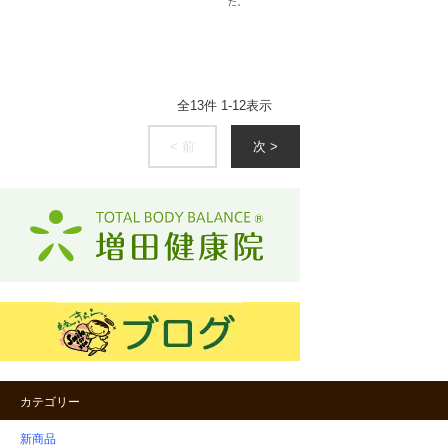
た。
全
13
件
1
-
12
表示
< 前
次 >
カテゴリー
新商品