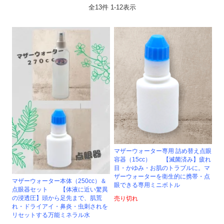
全
13
件
1
-
12
表示
マザーウォーター専用 詰め替え点眼
容器（15cc） 【滅菌済み】疲れ
目・かゆみ・お肌のトラブルに。マ
ザーウォーターを衛生的に携帯・点
マザーウォーター本体（250cc）＆
眼できる専用ミニボトル
点眼器セット 【体液に近い驚異
の浸透圧】頭から足先まで、肌荒
売り切れ
れ・ドライアイ・鼻炎・虫刺されを
リセットする万能ミネラル水