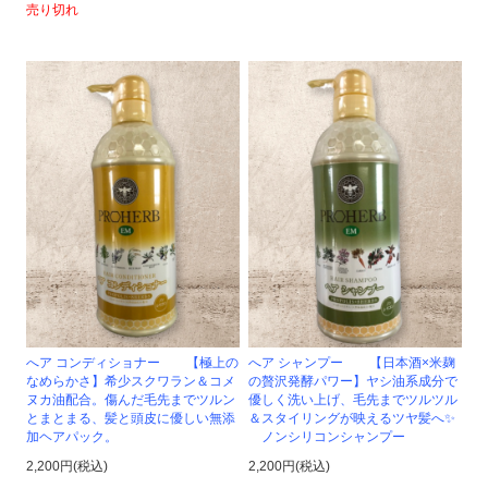
売り切れ
へア コンディショナー 【極上の
へア シャンプー 【日本酒×米麹
なめらかさ】希少スクワラン＆コメ
の贅沢発酵パワー】ヤシ油系成分で
ヌカ油配合。傷んだ毛先までツルン
優しく洗い上げ、毛先までツルツル
とまとまる、髪と頭皮に優しい無添
＆スタイリングが映えるツヤ髪へ✨
加ヘアパック。
ノンシリコンシャンプー
2,200円(税込)
2,200円(税込)