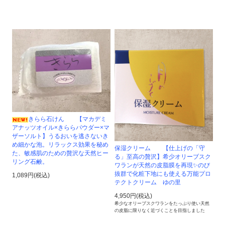
きらら石けん 【マカデミ
アナッツオイル×きららパウダー×マ
ザーソルト】うるおいを逃さないき
め細かな泡。リラックス効果を秘め
保湿クリーム 【仕上げの「守
た、敏感肌のための贅沢な天然ヒー
る」至高の贅沢】希少オリーブスク
リング石鹸。
ワランが天然の皮脂膜を再現✨のび
抜群で化粧下地にも使える万能プロ
1,089円(税込)
テクトクリーム ゆの里
4,950円(税込)
希少なオリーブスクワランをたっぷり使い天然
の皮脂に限りなく近づくことを目指しました