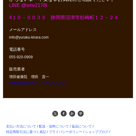
LINE @smv2178l
4１０－００３３ 静岡県沼津市杉崎町１２－２４
メールアドレス
info@yuraku-kirara.com
電話番号
055-920-0909
販売業者
増田健康院 増田 貢一
増田健康院のホームページはこちら
支払い方法について
/
配送・送料について
/
返品について
/
特定商取引法に基づく表記
/
プライバシーポリシー
/
ショップブログ
/