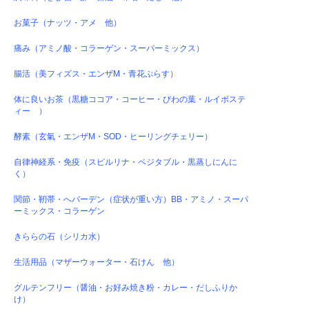
お菓子（ナッツ・アメ 他）
痛み（アミノ酸・コラーゲン・スーパーミックス）
腸活（美フィズス・エンザM・青花ぷらす）
体に良いお茶（黒糖ココア・コーヒー・びわの葉・ルイボステ
ィー ）
酵素（玄氣・エンザM・SOD・ヒーリングチェリー）
自律神経系・免疫（スピルリナ・ベジタブル・黒蒸しにんに
く）
関節・靭帯・へバーデン（症状が重い方）BB・アミノ・スーパ
ーミックス・コラーゲン
きららの石（シリカ水）
生活用品（マザーウォーター・石けん 他）
グルテンフリー（醤油・お好み焼き粉・カレー・だしふりか
け）