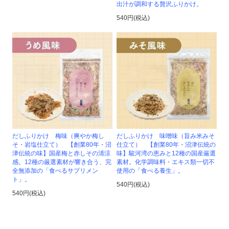
出汁が調和する贅沢ふりかけ。
540円(税込)
だしふりかけ 梅味（爽やか梅し
だしふりかけ 味噌味（旨み米みそ
そ・岩塩仕立て） 【創業80年・沼
仕立て） 【創業80年・沼津伝統の
津伝統の味】国産梅と赤しその清涼
味】駿河湾の恵みと12種の国産厳選
感。12種の厳選素材が響き合う、完
素材。化学調味料・エキス類一切不
全無添加の「食べるサプリメン
使用の「食べる養生」。
ト」。
540円(税込)
540円(税込)