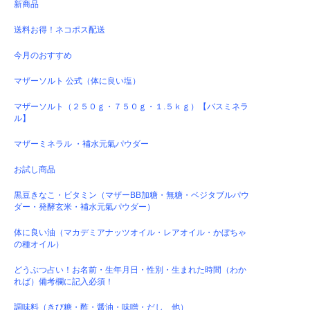
新商品
送料お得！ネコポス配送
今月のおすすめ
マザーソルト 公式（体に良い塩）
マザーソルト（２５０ｇ・７５０ｇ・１.５ｋｇ）【バスミネラ
ル】
マザーミネラル ・補水元氣パウダー
お試し商品
黒豆きなこ・ビタミン（マザーBB加糖・無糖・ベジタブルパウ
ダー・発酵玄米・補水元氣パウダー）
体に良い油（マカデミアナッツオイル・レアオイル・かぼちゃ
の種オイル）
どうぶつ占い！お名前・生年月日・性別・生まれた時間（わか
れば）備考欄に記入必須！
調味料（きび糖・酢・醤油・味噌・だし 他）