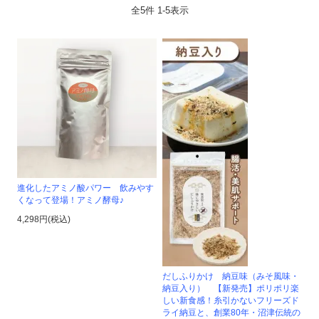
全
5
件
1
-
5
表示
進化したアミノ酸パワー 飲みやす
くなって登場！アミノ酵母♪
4,298円(税込)
だしふりかけ 納豆味（みそ風味・
納豆入り） 【新発売】ポリポリ楽
しい新食感！糸引かないフリーズド
ライ納豆と、創業80年・沼津伝統の