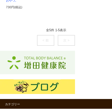
おやつ。
730円(税込)
全
5
件
1
-
5
表示
< 前
次 >
カテゴリー